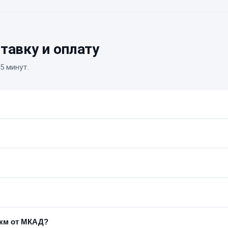
тавку и оплату
5 минут.
ороны — забираем устройство на ремонт и привозим обратно.
я после того, как вы проверите работоспособность устройства.
ереводом по номеру телефона (СБП). Для юридических лиц —
 при передаче отремонтированного устройства.
 км от МКАД?