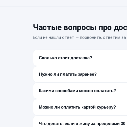
Частые вопросы про дос
Если не нашли ответ — позвоните, ответим за 
Сколько стоит доставка?
Бесплатно в пределах 30 км от МКАД в обе ст
Нужно ли платить заранее?
Нет, предоплата не нужна. Оплата производитс
Какими способами можно оплатить?
Наличными, картой Visa/MasterCard/МИР или п
безналичный расчёт по счёту.
Можно ли оплатить картой курьеру?
Да, курьер принимает оплату картой на месте
Что делать, если я живу за пределами 30