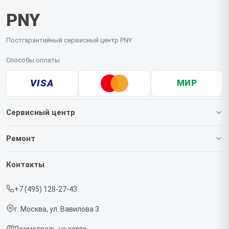
PNY
Постгарантийный сервисный центр PNY
Способы оплаты
VISA
МИР
Сервисный центр
О нашем сервисе
Ремонт
Гарантия
Видеокарт
Контакты
Прайс-лист
+7 (495) 128-27-43
Срочный ремонт
г. Москва, ул. Вавилова 3
Доставка и способы оплаты
Посмотреть на карте