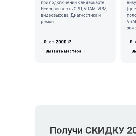
при подключении к видеокарте.
визу
Неисправность GPU, VRAM, VRM,
(цве
видеовыхода. Диагностика и
поло
ремонт.
VRAM
заме
от
2000 ₽
₽
₽
Получи
СКИДКУ 2