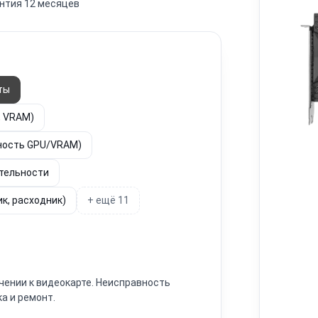
нтия 12 месяцев
ты
, VRAM)
ьность GPU/VRAM)
ительности
к, расходник)
+ ещё 11
чении к видеокарте. Неисправность
а и ремонт.