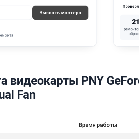
Провер
Вызвать мастера
2
ремонто
обра
ремонта
а видеокарты PNY GeFor
al Fan
Время работы