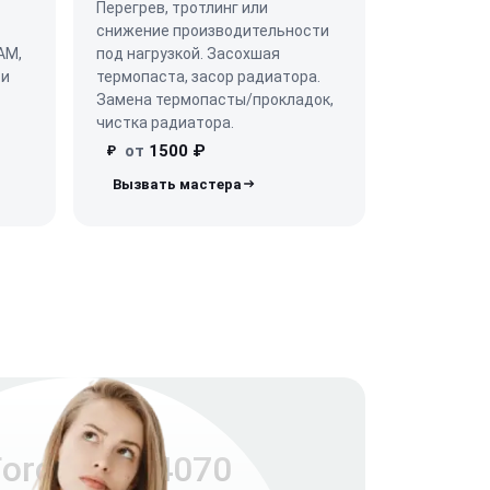
Перегрев, тротлинг или
снижение производительности
AM,
под нагрузкой. Засохшая
 и
термопаста, засор радиатора.
Замена термопасты/прокладок,
чистка радиатора.
от
1500 ₽
₽
orce RTX 4070