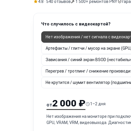
4.8 · 540 отзывов
1 500+ ремонтов PNY
гара
Что случилось с видеокартой?
Нет изображения / нет сигнала с видеокар
Артефакты / глитчи / мусор на экране (GPU
Зависания / синий экран BSOD (нестабил
Перегрев / тротлинг / снижение производ
Не крутится / шумит вентилятор (подшипни
2 000 ₽
1–2 дня
от
Нет изображения на мониторе при подклю
GPU, VRAM, VRM, видеовыхода. Диагностик