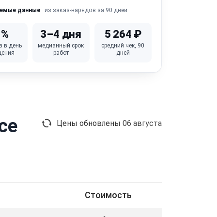
из заказ-нарядов за 90 дней
яемые данные
1%
3–4 дня
5 264 ₽
в в день
медианный срок
средний чек, 90
щения
работ
дней
ce
Цены обновлены
06 августа
Стоимость