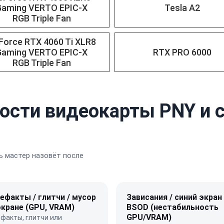
Gaming VERTO EPIC-X
Tesla A2
RGB Triple Fan
Force RTX 4060 Ti XLR8
Gaming VERTO EPIC-X
RTX PRO 6000
RGB Triple Fan
ости видеокарты PNY и 
 мастер назовёт после
ефакты / глитчи / мусор
Зависания / синий экран
экране (GPU, VRAM)
BSOD (нестабильность
GPU/VRAM)
факты, глитчи или