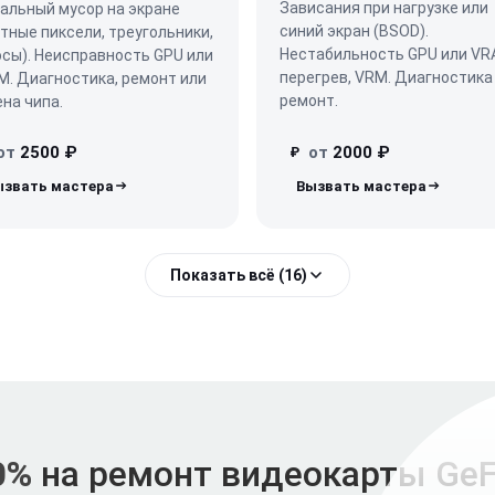
Зависания при нагрузке или
альный мусор на экране
синий экран (BSOD).
тные пиксели, треугольники,
Нестабильность GPU или VR
сы). Неисправность GPU или
перегрев, VRM. Диагностика
. Диагностика, ремонт или
ремонт.
на чипа.
от
2500 ₽
от
2000 ₽
₽
Показать всё (16)
0%
на ремонт видеокарты GeF