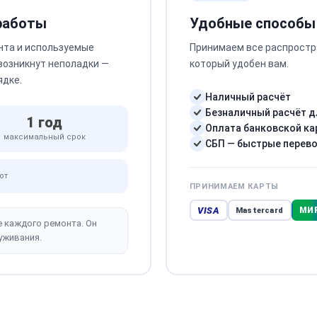
 работы
Удобные способы
нта и используемые
Принимаем все распростр
 возникнут неполадки —
который удобен вам.
ядке.
Наличный расчёт
Безналичный расчёт д
1 год
Оплата банковской ка
максимальный срок
СБП — быстрые перев
от
ПРИНИМАЕМ КАРТЫ
VISA
МИ
Mastercard
е каждого ремонта. Он
уживания.