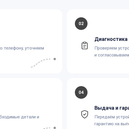
02
Диагностика 
по телефону, уточняем
Проверяем устро
и согласовываем
04
Выдача и гар
обходимые детали и
Передаём устро
гарантию на вып