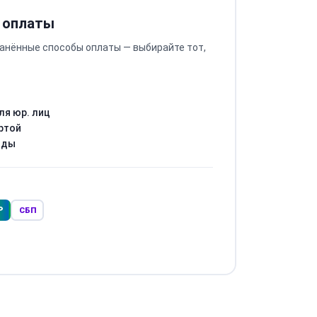
 оплаты
анённые способы оплаты — выбирайте тот,
ля юр. лиц
ртой
оды
Р
СБП