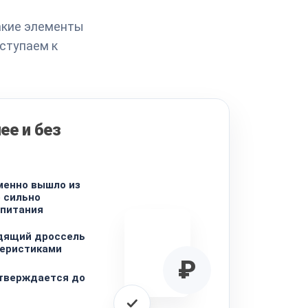
какие элементы
ступаем к
ее и без
менно вышло из
о сильно
 питания
дящий дроссель
теристиками
₽
утверждается до